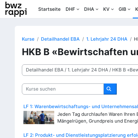
Zum Hauptinhalt
Startseite
DHF
DHA
KV
GIB
K
Kurse
Detailhandel EBA
1. Lehrjahr 24 DHA
H
HKB B «Bewirtschaften u
Kursbereiche
Kurse suchen
Kurse suche
LF 1: Warenbewirtschaftungs- und Unternehmensabl
Jeden Tag durchlaufen Waren Ihren B
Mängelrügen, Grundpreis und Energie
LF 2: Produkt- und Dienstleistungsplatzierung erfo