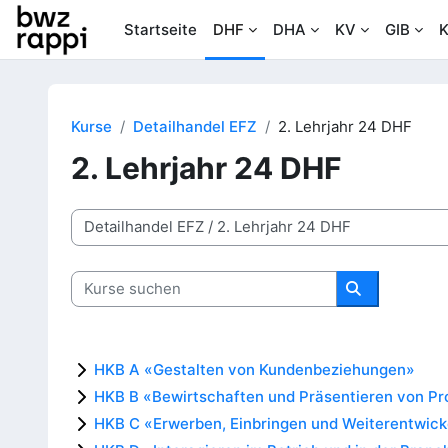
Zum Hauptinhalt
Startseite
DHF
DHA
KV
GIB
K
Kurse
Detailhandel EFZ
2. Lehrjahr 24 DHF
2. Lehrjahr 24 DHF
Kursbereiche
Kurse suchen
Kurse suche
HKB A «Gestalten von Kundenbeziehungen»
HKB B «Bewirtschaften und Präsentieren von Pr
HKB C «Erwerben, Einbringen und Weiterentwick