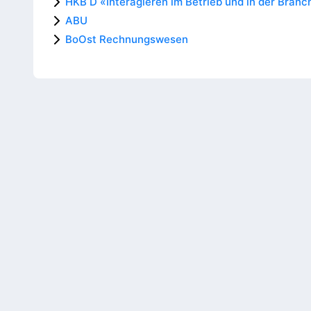
HKB D «Interagieren im Betrieb und in der Branc
ABU
BoOst Rechnungswesen