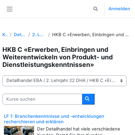
Zum Hauptinhalt
Anmelden
Sucheingabe umsch
Website-Übersicht
Kurse
Detailhandel EBA
2. Lehrjahr 22 DHA
HKB C «Erwerben, Einbringen und Weiterentwickeln von Produkt- und Dienstleistungskenntnissen»
HKB C «Erwerben, Einbringen und
Weiterentwickeln von Produkt- und
Dienstleistungskenntnissen»
Kursbereiche
Kurse suchen
Kurse suchen
LF 1: Branchenkenntnisse und -entwicklungen
recherchieren und erklären
Der Detailhandel hat viele verschiedene