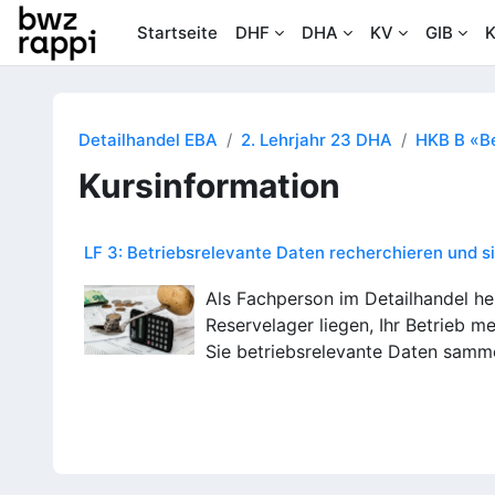
Zum Hauptinhalt
Startseite
DHF
DHA
KV
GIB
K
Detailhandel EBA
2. Lehrjahr 23 DHA
HKB B «Be
Kursinformation
LF 3: Betriebsrelevante Daten recherchieren und s
Als Fachperson im Detailhandel hel
Reservelager liegen, Ihr Betrieb m
Sie betriebsrelevante Daten sammel