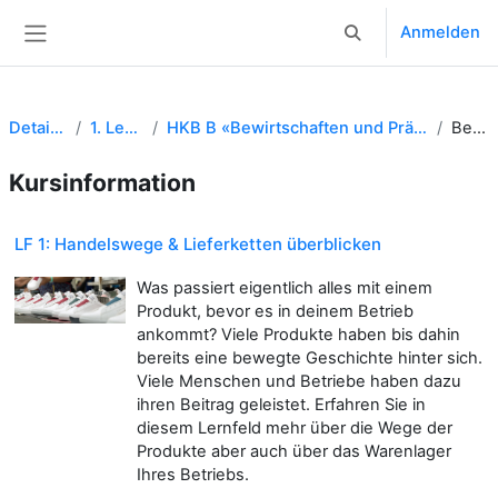
Zum Hauptinhalt
Anmelden
Sucheingabe umsch
Website-Übersicht
Detailhandel EFZ
1. Lehrjahr 25 DHF
HKB B «Bewirtschaften und Präsentieren von Produkten und Dienstleistungen»
Beschreibung
Kursinformation
LF 1: Handelswege & Lieferketten überblicken
Was passiert eigentlich alles mit einem
Produkt, bevor es in deinem Betrieb
ankommt? Viele Produkte haben bis dahin
bereits eine bewegte Geschichte hinter sich.
Viele Menschen und Betriebe haben dazu
ihren Beitrag geleistet. Erfahren Sie in
diesem Lernfeld mehr über die Wege der
Produkte aber auch über das Warenlager
Ihres Betriebs.