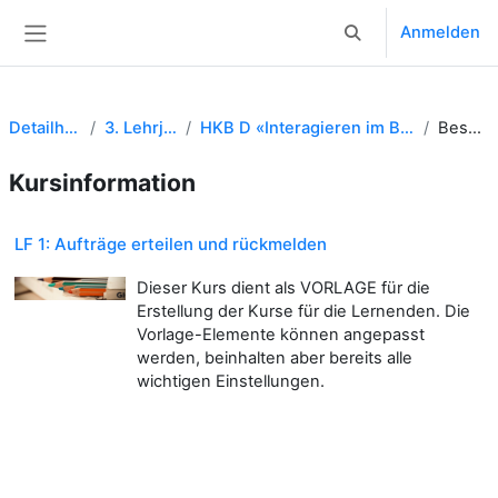
Zum Hauptinhalt
Anmelden
Sucheingabe umsch
Website-Übersicht
Detailhandel EFZ
3. Lehrjahr 23 DHF
HKB D «Interagieren im Betrieb und in der Branche»
Beschreibung
Kursinformation
LF 1: Aufträge erteilen und rückmelden
Dieser Kurs dient als VORLAGE für die
Erstellung der Kurse für die Lernenden. Die
Vorlage-Elemente können angepasst
werden, beinhalten aber bereits alle
wichtigen Einstellungen.