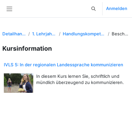
Zum Hauptinhalt
Anmelden
Sucheingabe umsch
Website-Übersicht
Detailhandel EFZ
1. Lehrjahr 22 DHF
Handlungskompetenzbereich A
Beschreibung
Kursinformation
IVLS 5: In der regionalen Landessprache kommunizieren
In diesem Kurs lernen Sie, schriftlich und
mündlich überzeugend zu kommunizieren.